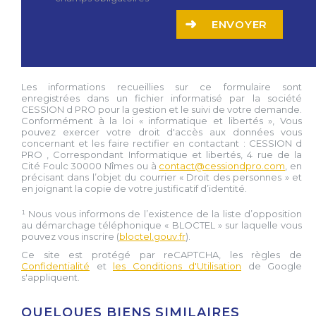
ENVOYER
Les informations recueillies sur ce formulaire sont
enregistrées dans un fichier informatisé par la société
CESSION d PRO
pour la gestion et le suivi de votre demande.
Conformément à la loi « informatique et libertés », Vous
pouvez exercer votre droit d'accès aux données vous
concernant et les faire rectifier en contactant :
CESSION d
PRO
, Correspondant Informatique et libertés,
4 rue de la
Cité Foulc 30000 Nîmes
ou à
contact@cessiondpro.com
, en
précisant dans l’objet du courrier « Droit des personnes » et
en joignant la copie de votre justificatif d’identité.
¹ Nous vous informons de l’existence de la liste d’opposition
au démarchage téléphonique « BLOCTEL » sur laquelle vous
pouvez vous inscrire (
bloctel.gouv.fr
).
Ce site est protégé par reCAPTCHA, les règles de
Confidentialité
et
les Conditions d'Utilisation
de Google
s'appliquent.
QUELQUES BIENS SIMILAIRES