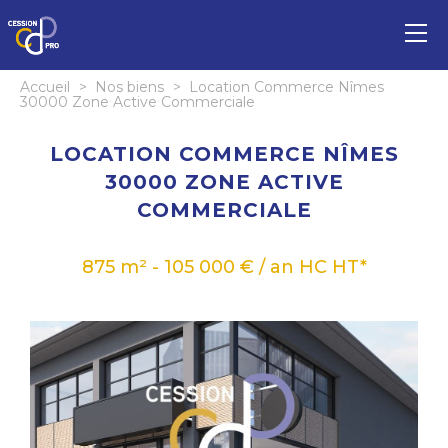
Accueil
>
Nos biens
>
Location Commerce Nîmes
30000 Zone Active Commerciale
LOCATION COMMERCE NÎMES
30000 ZONE ACTIVE
COMMERCIALE
875 m² - 105 000 € / an HC HT*