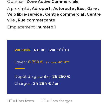
Quartier :
Zone Active Commerciale
A proximité :
Aéroport
,
Autoroute
,
Bus
,
Gare
,
Vélo libre-service
,
Centre commercial
,
Centre
ville
,
Rue commerçante
Emplacement :
numéro 1
par mois
par an
par m² / an
Loyer :
8 750 €
/ mois HC HT*
Dépôt de garantie :
26 250 €
Charges :
24 284 € / an
HT = Hors taxes HC = Hors charges