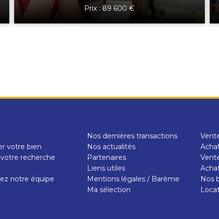
Prix : 89 600 €
Nos dernières transactions
Vent
r votre bien
Nos actualités
Achat
 votre recherche
Partenaires
Vente
e
Liens utiles
Achat
ez notre équipe
Mentions légales / Barème
Nos b
Ma sélection
Loca