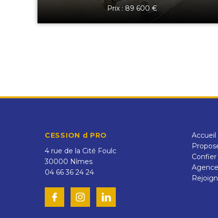
Prix : 89 600 €
CESSION d PRO
Accueil
Propose
4 rue de la Cité Foulc
Confier
30000
Nîmes
Agenc
04 66 36 24 24
Rejoign