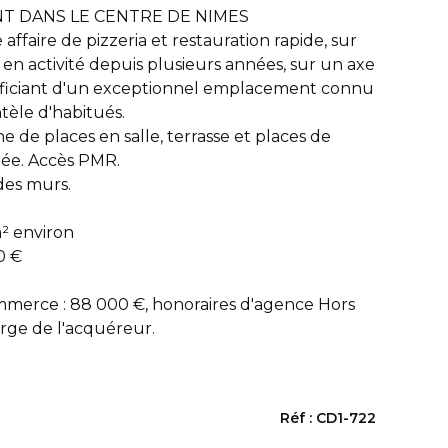
T DANS LE CENTRE DE NIMES
e affaire de pizzeria et restauration rapide, sur
 en activité depuis plusieurs années, sur un axe
éficiant d'un exceptionnel emplacement connu
ntèle d'habitués.
e de places en salle, terrasse et places de
irée. Accès PMR.
 des murs.
m² environ
0 €
mmerce : 88 000 €, honoraires d'agence Hors
arge de l'acquéreur.
Réf : CD1-722