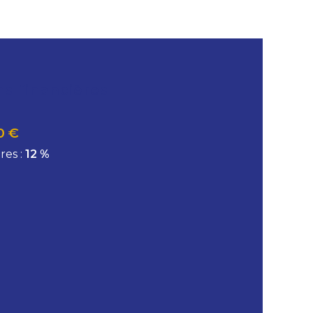
ns financières
0 €
res :
12 %