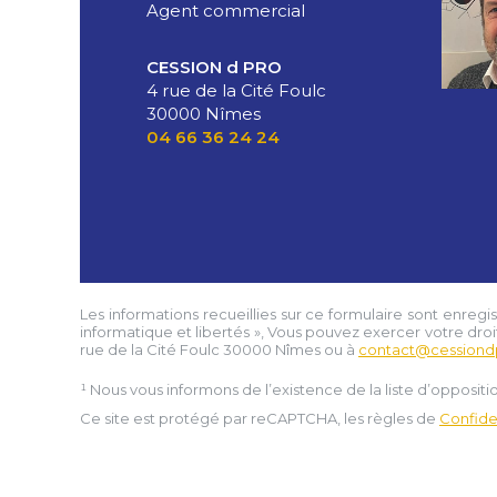
Agent commercial
CESSION d PRO
4 rue de la Cité Foulc
30000 Nîmes
04 66 36 24 24
Les informations recueillies sur ce formulaire sont enregi
informatique et libertés », Vous pouvez exercer votre droi
rue de la Cité Foulc 30000 Nîmes
ou à
contact@cessiond
¹ Nous vous informons de l’existence de la liste d’opposi
Ce site est protégé par reCAPTCHA, les règles de
Confiden