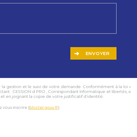
ENVOYER
 la gestion et le suivi de votre demande. Conformément à la loi «
ctant :
CESSION d PRO
, Correspondant Informatique et libertés,
4
t en joignant la copie de votre justificatif d’identité.
vous inscrire (
bloctel.gouv.fr
).