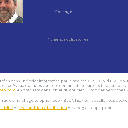
* champs obligatoires
strées dans un fichier informatisé par la société
CESSION d PRO
pour
t d'accès aux données vous concernant et les faire rectifier en conta
pro.com
, en précisant dans l’objet du courrier « Droit des personnes » e
tion au démarchage téléphonique « BLOCTEL » sur laquelle vous pouvez 
tialité
et
les Conditions d'Utilisation
de Google s'appliquent.