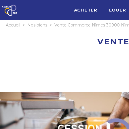
ACHETER
LOUER
Accueil
>
Nos biens
>
Vente Commerce Nîmes 30900 Nîm
VENTE