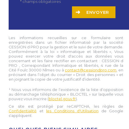
* champs obligatoires
ENVOYER
Les informations recueillies sur ce formulaire sont
enregistrées dans un fichier informatisé par la société
CESSION d PRO
pour la gestion et le suivi de votre demande.
Conformément à la loi « informatique et libertés », Vous
pouvez exercer votre droit d'accès aux données vous
concernant et les faire rectifier en contactant :
CESSION d
PRO
, Correspondant Informatique et libertés,
4 rue de la
Cité Foulc 30000 Nîmes
ou à
contact@cessiondpro.com
, en
précisant dans l’objet du courrier « Droit des personnes » et
en joignant la copie de votre justificatif d’identité.
¹ Nous vous informons de l’existence de la liste d’opposition
au démarchage téléphonique « BLOCTEL » sur laquelle vous
pouvez vous inscrire (
bloctel.gouv.fr
).
Ce site est protégé par reCAPTCHA, les règles de
Confidentialité
et
les Conditions d'Utilisation
de Google
s'appliquent.