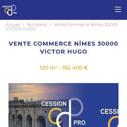
Accueil
>
Nos biens
>
Vente Commerce Nîmes 30000
VICTOR HUGO
VENTE COMMERCE NÎMES 30000
VICTOR HUGO
120 m² - 162 400 €