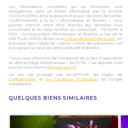
Les informations recueillies sur ce formulaire sont
enregistrées dans un fichier informatisé par la société
CESSION d PRO
pour la gestion et le suivi de votre demande.
Conformément à la loi « informatique et libertés », Vous
pouvez exercer votre droit d'accès aux données vous
concernant et les faire rectifier en contactant :
CESSION d
PRO
, Correspondant Informatique et libertés,
4 rue de la
Cité Foulc 30000 Nîmes
ou à
contact@cessiondpro.com
, en
précisant dans l’objet du courrier « Droit des personnes » et
en joignant la copie de votre justificatif d’identité.
¹ Nous vous informons de l’existence de la liste d’opposition
au démarchage téléphonique « BLOCTEL » sur laquelle vous
pouvez vous inscrire (
bloctel.gouv.fr
).
Ce site est protégé par reCAPTCHA, les règles de
Confidentialité
et
les Conditions d'Utilisation
de Google
s'appliquent.
QUELQUES BIENS SIMILAIRES