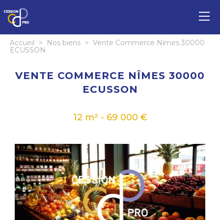
Accueil
>
Nos biens
>
Vente Commerce Nîmes 30000
ECUSSON
VENTE COMMERCE NÎMES 30000
ECUSSON
12 m² - 69 000 €