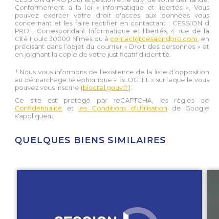
Conformément à la loi « informatique et libertés », Vous
pouvez exercer votre droit d'accès aux données vous
concernant et les faire rectifier en contactant :
CESSION d
PRO
, Correspondant Informatique et libertés,
4 rue de la
Cité Foulc 30000 Nîmes
ou à
contact@cessiondpro.com
, en
précisant dans l’objet du courrier « Droit des personnes » et
en joignant la copie de votre justificatif d’identité.
¹ Nous vous informons de l’existence de la liste d’opposition
au démarchage téléphonique « BLOCTEL » sur laquelle vous
pouvez vous inscrire (
bloctel.gouv.fr
).
Ce site est protégé par reCAPTCHA, les règles de
Confidentialité
et
les Conditions d'Utilisation
de Google
s'appliquent.
QUELQUES BIENS SIMILAIRES