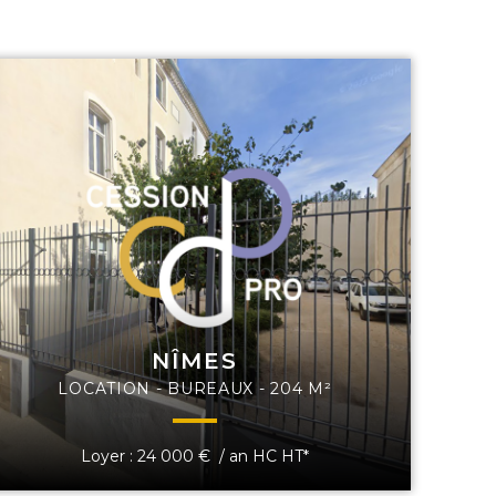
NÎMES
LOCATION - BUREAUX - 204 M²
Loyer : 24 000 € / an HC HT*