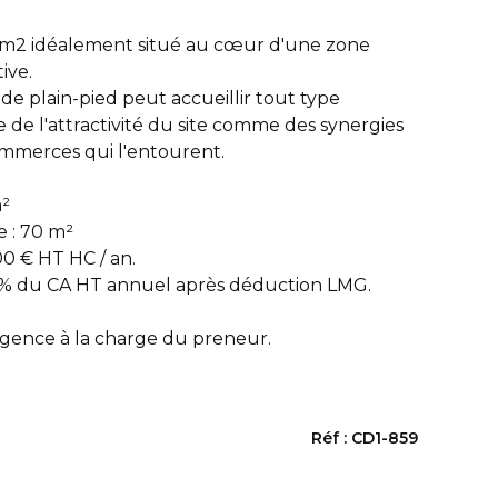
m2 idéalement situé au cœur d'une zone
ive.
de plain-pied peut accueillir tout type
ie de l'attractivité du site comme des synergies
ommerces qui l'entourent.
m²
 : 70 m²
00 € HT HC / an.
 7% du CA HT annuel après déduction LMG.
gence à la charge du preneur.
Réf : CD1-859