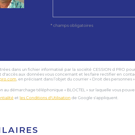
* champs obligatoires
strées dans un fichier informatisé par la société
CESSION d PRO
pour
t d'accès aux données vous concernant et les faire rectifier en conta
pro.com
, en précisant dans l’objet du courrier « Droit des personnes » e
tion au démarchage téléphonique « BLOCTEL » sur laquelle vous pouvez 
tialité
et
les Conditions d'Utilisation
de Google s'appliquent.
ILAIRES