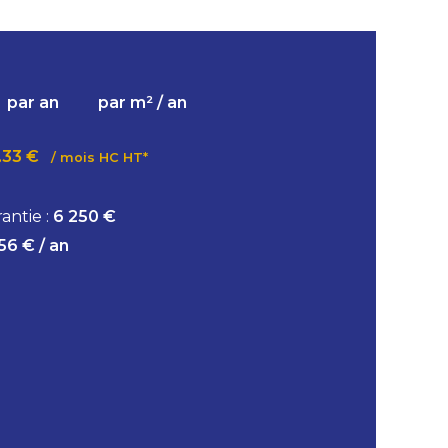
par an
par m² / an
.33 €
/ mois HC HT*
antie :
6 250 €
56 € / an