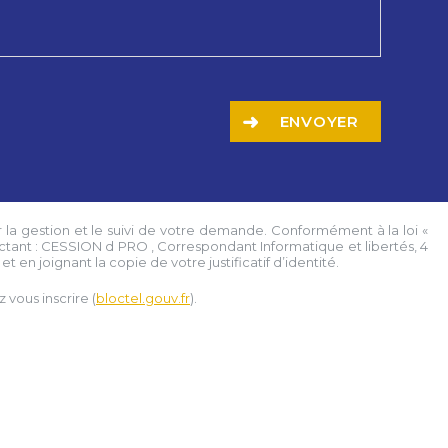
ENVOYER
 la gestion et le suivi de votre demande. Conformément à la loi «
ctant :
CESSION d PRO
, Correspondant Informatique et libertés,
4
t en joignant la copie de votre justificatif d’identité.
vous inscrire (
bloctel.gouv.fr
).