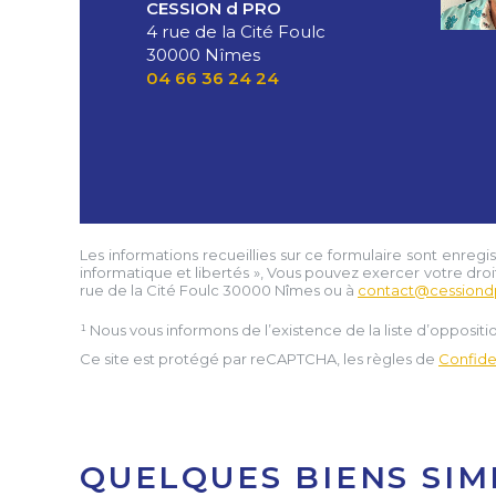
CESSION d PRO
4 rue de la Cité Foulc
30000 Nîmes
04 66 36 24 24
Les informations recueillies sur ce formulaire sont enregi
informatique et libertés », Vous pouvez exercer votre droi
rue de la Cité Foulc 30000 Nîmes
ou à
contact@cessiond
¹ Nous vous informons de l’existence de la liste d’opposi
Ce site est protégé par reCAPTCHA, les règles de
Confiden
QUELQUES BIENS SIM