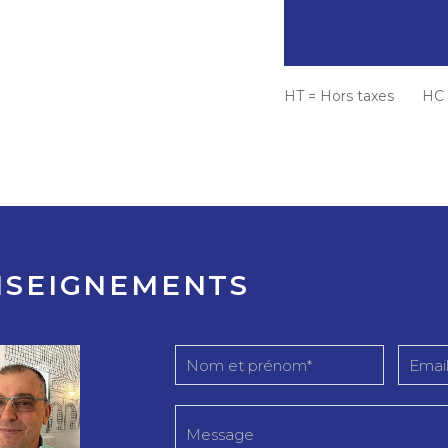
HT = Hors taxes HC =
NSEIGNEMENTS