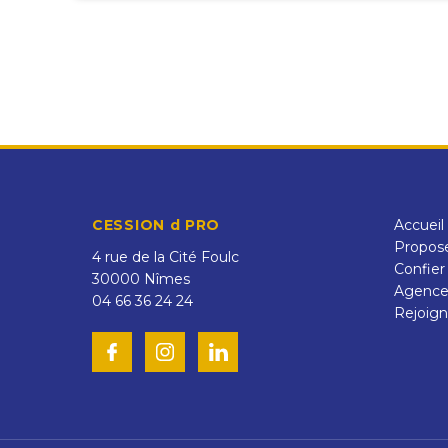
CESSION d PRO
Accueil
Propose
4 rue de la Cité Foulc
Confier
30000
Nîmes
Agenc
04 66 36 24 24
Rejoign