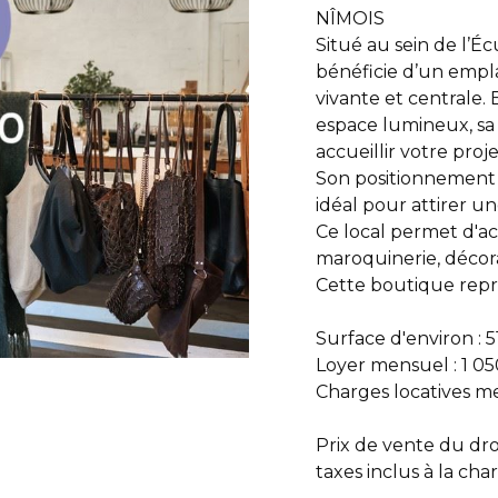
NÎMOIS
Situé au sein de l’É
bénéficie d’un empl
vivante et centrale. 
espace lumineux, sa 
accueillir votre pro
Son positionnement s
idéal pour attirer un
Ce local permet d'acc
maroquinerie, décora
Cette boutique repr
Surface d'environ : 5
Loyer mensuel : 1 05
Charges locatives me
Prix de vente du dro
taxes inclus à la cha