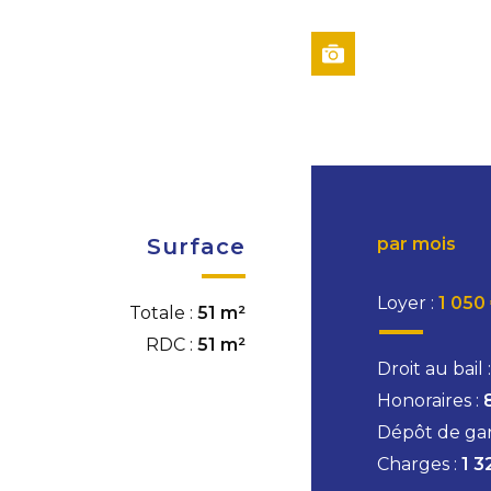
Surface
par mois
Loyer :
1 050
Totale :
51 m²
RDC :
51 m²
Droit au bail 
Honoraires :
Dépôt de gar
Charges :
1 3