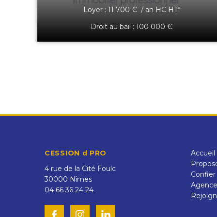
Loyer : 11 700 € / an HC HT*
Droit au bail : 100 000 €
CESSION d PRO
Accueil
Propose
4 rue de la Cité Foulc
Confier
30000
Nîmes
Agenc
04 66 36 24 24
Rejoign