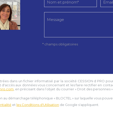
* champs obligatoires
strées dans un fichier informatisé par la société
CESSION d PRO
pour
t d'accès aux données vous concernant et les faire rectifier en conta
pro.com
, en précisant dans l’objet du courrier « Droit des personnes » e
tion au démarchage téléphonique « BLOCTEL » sur laquelle vous pouvez 
tialité
et
les Conditions d'Utilisation
de Google s'appliquent.