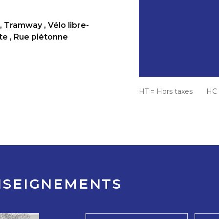
,
Tramway
,
Vélo libre-
te
,
Rue piétonne
HT = Hors taxes HC =
NSEIGNEMENTS