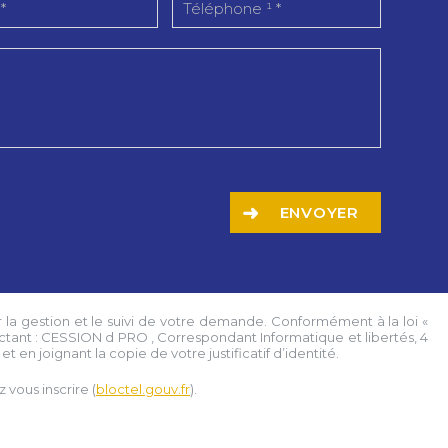
ENVOYER
 la gestion et le suivi de votre demande. Conformément à la loi «
ctant :
CESSION d PRO
, Correspondant Informatique et libertés,
4
t en joignant la copie de votre justificatif d’identité.
vous inscrire (
bloctel.gouv.fr
).