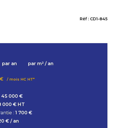
Réf : CD1-845
par an
par m² / an
 €
/ mois HC HT*
:
45 000 €
8 000 € HT
antie :
1 700 €
20 € / an