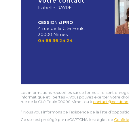
Votre contact
Isabelle DAYRE
CESSION d PRO
4 rue de la Cité Foulc
30000 Nîmes
04 66 36 24 24
Les informations recueillies sur ce formulaire sont enregi
informatique et libertés », Vous pouvez exercer votre droi
rue de la Cité Foulc 30000 Nîmes
ou à
contact@cessiond
¹ Nous vous informons de l’existence de la liste d’opposi
Ce site est protégé par reCAPTCHA, les règles de
Confiden