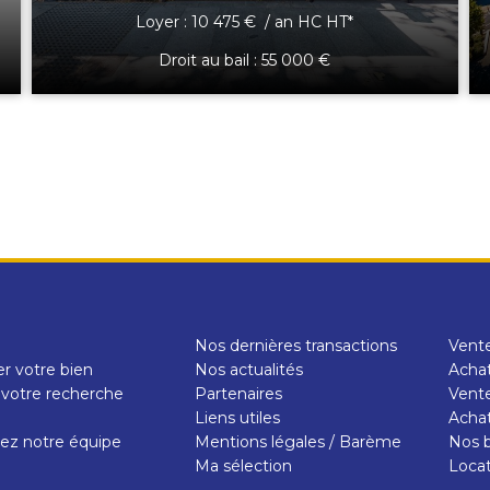
Loyer : 10 475 € / an HC HT*
Droit au bail : 55 000 €
Nos dernières transactions
Vent
r votre bien
Nos actualités
Achat
 votre recherche
Partenaires
Vente
e
Liens utiles
Achat
ez notre équipe
Mentions légales / Barème
Nos b
Ma sélection
Loca