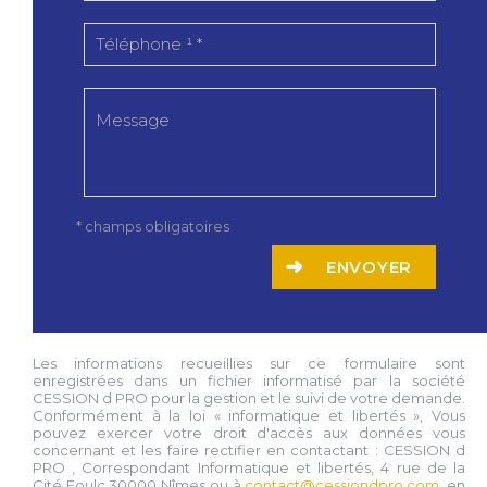
* champs obligatoires
ENVOYER
Les informations recueillies sur ce formulaire sont
enregistrées dans un fichier informatisé par la société
CESSION d PRO
pour la gestion et le suivi de votre demande.
Conformément à la loi « informatique et libertés », Vous
pouvez exercer votre droit d'accès aux données vous
concernant et les faire rectifier en contactant :
CESSION d
PRO
, Correspondant Informatique et libertés,
4 rue de la
Cité Foulc 30000 Nîmes
ou à
contact@cessiondpro.com
, en