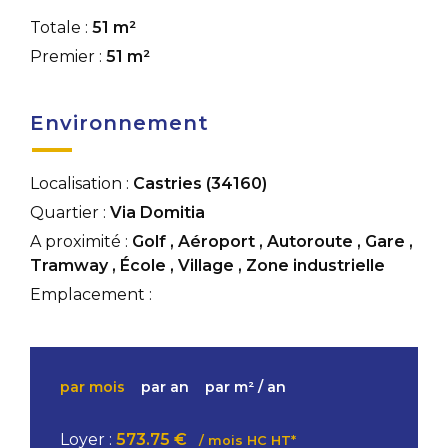
Totale :
51 m²
Premier :
51 m²
Environnement
Localisation :
Castries (34160)
Quartier :
Via Domitia
A proximité :
Golf
,
Aéroport
,
Autoroute
,
Gare
,
Tramway
,
École
,
Village
,
Zone industrielle
Emplacement :
par mois
par an
par m² / an
Loyer :
573.75 €
/ mois HC HT*