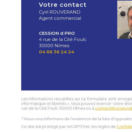
Votre contact
Cyril ROUVERAND
Agent commercial
CESSION d PRO
4 rue de la Cité Foulc
30000 Nîmes
04 66 36 24 24
Les informations recueillies sur ce formulaire sont enregi
informatique et libertés », Vous pouvez exercer votre droi
rue de la Cité Foulc 30000 Nîmes
ou à
contact@cessiond
¹ Nous vous informons de l’existence de la liste d’opposi
Ce site est protégé par reCAPTCHA, les règles de
Confiden