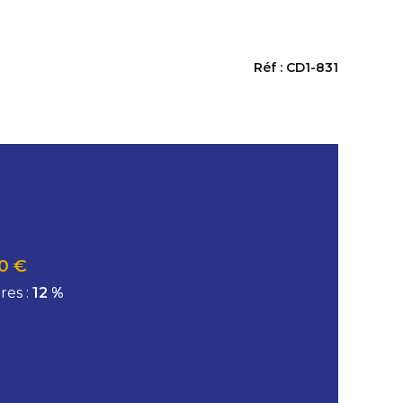
Réf : CD1-831
ns financières
0 €
res :
12 %