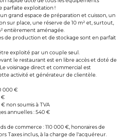
ion rapide doté de tous les équipements
parfaite exploitation !
 un grand espace de préparation et cuisson, un
on sur place, une réserve de 10 m² et, surtout,
 m² entièrement aménagée.
es de production et de stockage sont en parfait
tre exploité par un couple seul.
ant le restaurant est en libre accès et doté de
e voisinage direct et commercial est
te activité et générateur de clientèle.
80 000 €
 €
0 € non soumis à TVA
es annuelles : 540 €
nds de commerce : 110 000 €, honoraires de
rs Taxes inclus, à la charge de l'acquéreur.