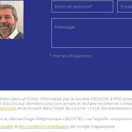
* champs obligatoires
strées dans un fichier informatisé par la société
CESSION d PRO
pour
t d'accès aux données vous concernant et les faire rectifier en conta
pro.com
, en précisant dans l’objet du courrier « Droit des personnes » e
tion au démarchage téléphonique « BLOCTEL » sur laquelle vous pouvez 
tialité
et
les Conditions d'Utilisation
de Google s'appliquent.