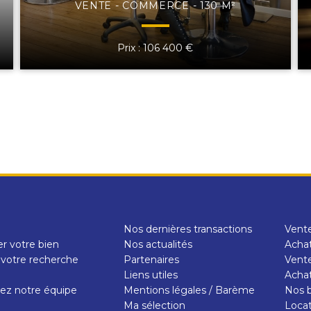
VENTE - COMMERCE - 130 M²
Prix : 106 400 €
Nos dernières transactions
Vent
r votre bien
Nos actualités
Achat
 votre recherche
Partenaires
Vente
e
Liens utiles
Achat
ez notre équipe
Mentions légales / Barème
Nos b
Ma sélection
Loca