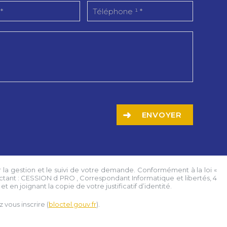
ENVOYER
 la gestion et le suivi de votre demande. Conformément à la loi «
ctant :
CESSION d PRO
, Correspondant Informatique et libertés,
4
t en joignant la copie de votre justificatif d’identité.
vous inscrire (
bloctel.gouv.fr
).