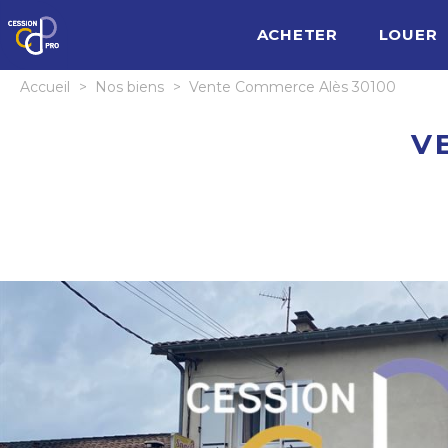
ACHETER
LOUER
Accueil
>
Nos biens
>
Vente Commerce Alès 30100
V