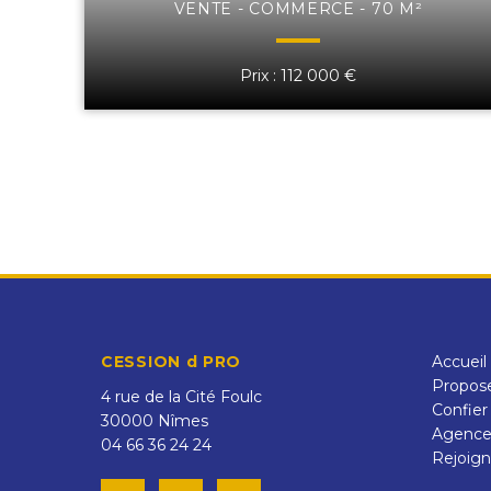
VENTE - COMMERCE - 70 M²
Prix : 112 000 €
CESSION d PRO
Accueil
Propose
4 rue de la Cité Foulc
Confier
30000
Nîmes
Agenc
04 66 36 24 24
Rejoign