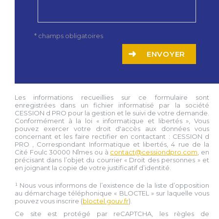
* champs obligatoires
ENVOYER
Les informations recueillies sur ce formulaire sont
enregistrées dans un fichier informatisé par la société
CESSION d PRO
pour la gestion et le suivi de votre demande.
Conformément à la loi « informatique et libertés », Vous
pouvez exercer votre droit d'accès aux données vous
concernant et les faire rectifier en contactant :
CESSION d
PRO
, Correspondant Informatique et libertés,
4 rue de la
Cité Foulc 30000 Nîmes
ou à
contact@cessiondpro.com
, en
précisant dans l’objet du courrier « Droit des personnes » et
en joignant la copie de votre justificatif d’identité.
¹ Nous vous informons de l’existence de la liste d’opposition
au démarchage téléphonique « BLOCTEL » sur laquelle vous
pouvez vous inscrire (
bloctel.gouv.fr
).
Ce site est protégé par reCAPTCHA, les règles de