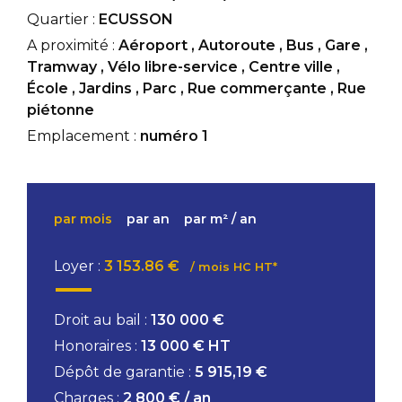
Quartier :
ECUSSON
A proximité :
Aéroport
,
Autoroute
,
Bus
,
Gare
,
Tramway
,
Vélo libre-service
,
Centre ville
,
École
,
Jardins
,
Parc
,
Rue commerçante
,
Rue
piétonne
Emplacement :
numéro 1
par mois
par an
par m² / an
Loyer :
3 153.86 €
/ mois HC HT*
Droit au bail :
130 000 €
Honoraires :
13 000 € HT
Dépôt de garantie :
5 915,19 €
Charges :
2 800 € / an