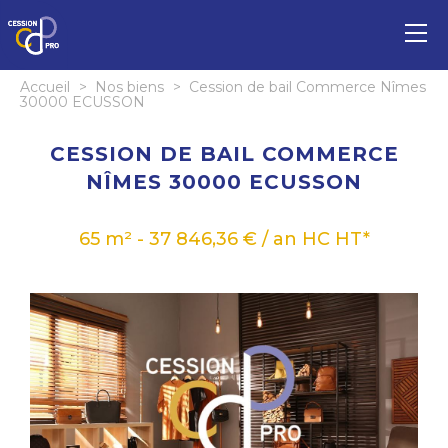
Accueil
>
Nos biens
>
Cession de bail Commerce Nîmes
30000 ECUSSON
CESSION DE BAIL COMMERCE
NÎMES 30000 ECUSSON
65 m² - 37 846,36 € / an HC HT*