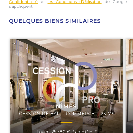
Confidentialité
et
les Conditions d'Utilisation
de Google
s'appliquent.
QUELQUES BIENS SIMILAIRES
NÎMES
CESSION DE BAIL - COMMERCE - 123 M²
Loyer : 25 380 € / an HC HT*