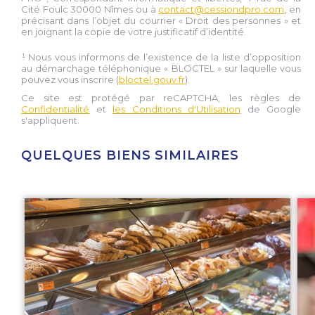
Cité Foulc 30000 Nîmes
ou à
contact@cessiondpro.com
, en
précisant dans l’objet du courrier « Droit des personnes » et
en joignant la copie de votre justificatif d’identité.
¹ Nous vous informons de l’existence de la liste d’opposition
au démarchage téléphonique « BLOCTEL » sur laquelle vous
pouvez vous inscrire (
bloctel.gouv.fr
).
Ce site est protégé par reCAPTCHA, les règles de
Confidentialité
et
les Conditions d'Utilisation
de Google
s'appliquent.
QUELQUES BIENS SIMILAIRES