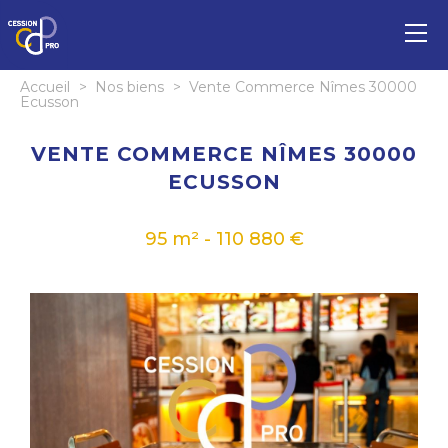
Accueil
>
Nos biens
>
Vente Commerce Nîmes 30000
Ecusson
VENTE COMMERCE NÎMES 30000
ECUSSON
95 m² - 110 880 €