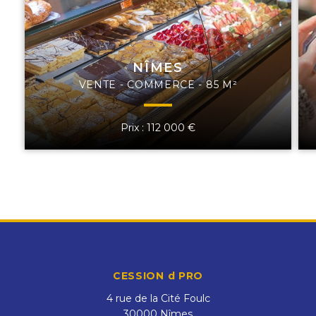
NÎMES
VENTE - COMMERCE - 85 M²
Prix : 112 000 €
CESSION d PRO
4 rue de la Cité Foulc
30000
Nîmes