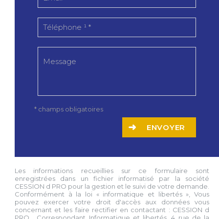
* champs obligatoires
ENVOYER
Les informations recueillies sur ce formulaire sont
enregistrées dans un fichier informatisé par la société
CESSION d PRO
pour la gestion et le suivi de votre demande.
Conformément à la loi « informatique et libertés », Vous
pouvez exercer votre droit d'accès aux données vous
concernant et les faire rectifier en contactant :
CESSION d
PRO
, Correspondant Informatique et libertés,
4 rue de la