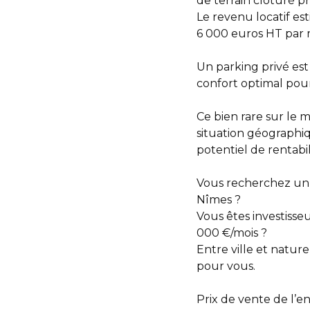
de terrain clôturé pri
Le revenu locatif es
6 000 euros HT par 
Un parking privé est 
confort optimal pour
Ce bien rare sur le 
situation géographiq
potentiel de rentabil
Vous recherchez un P
Nîmes ?
Vous êtes investisse
000 €/mois ?
Entre ville et natur
pour vous.
Prix de vente de l’e