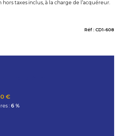
 hors taxes inclus, à la charge de l’acquéreur.
Réf : CD1-608
ns financières
00 €
res :
6 %