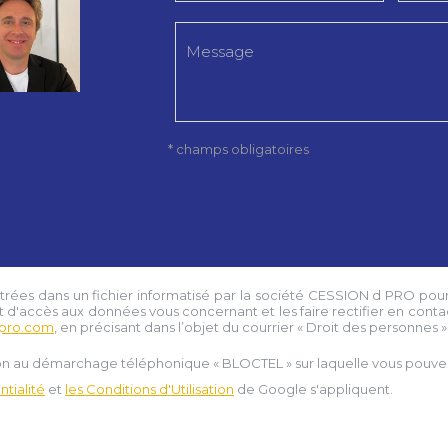
* champs obligatoires
strées dans un fichier informatisé par la société
CESSION d PRO
pour
t d'accès aux données vous concernant et les faire rectifier en conta
pro.com
, en précisant dans l’objet du courrier « Droit des personnes » e
tion au démarchage téléphonique « BLOCTEL » sur laquelle vous pouvez 
tialité
et
les Conditions d'Utilisation
de Google s'appliquent.