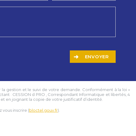
ENVOYER
 la gestion et le suivi de votre demande. Conformément à la loi «
ctant :
CESSION d PRO
, Correspondant Informatique et libertés,
4
t en joignant la copie de votre justificatif d’identité.
vous inscrire (
bloctel.gouv.fr
).