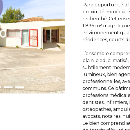
Rare opportunité d’i
proximité immédiate 
recherché. Cet ense
1 836 m² magnifique
environnement quali
résidences, courts d
L’ensemble compren
plain-pied, climatis
subtilement modernit
lumineux, bien agencé
professionnelles, ave
communs. Ce bâtiment
professions médicale
dentistes, infirmiers
ostéopathes, ambulan
avocats, notaires, huis
Le bien comprend a