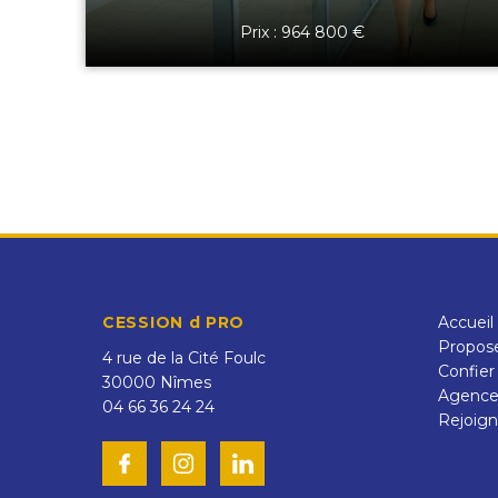
Prix : 964 800 €
CESSION d PRO
Accueil
Propose
4 rue de la Cité Foulc
Confier
30000
Nîmes
Agenc
04 66 36 24 24
Rejoign