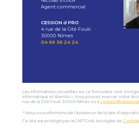
Nicolas VIGIER
Agent commercial
CESSION d PRO
4 rue de la Cité Foulc
30000 Nîmes
04 66 36 24 24
Les informations recueillies sur ce formulaire sont enregi
informatique et libertés », Vous pouvez exercer votre droi
rue de la Cité Foulc 30000 Nîmes
ou à
contact@cessiond
¹ Nous vous informons de l’existence de la liste d’opposi
Ce site est protégé par reCAPTCHA, les règles de
Confiden