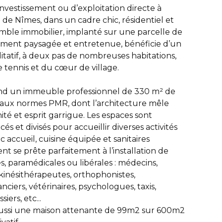
nvestissement ou d’exploitation directe à
de Nîmes, dans un cadre chic, résidentiel et
mble immobilier, implanté sur une parcelle de
ment paysagée et entretenue, bénéficie d’un
tatif, à deux pas de nombreuses habitations,
e tennis et du cœur de village.
d un immeuble professionnel de 330 m² de
é, aux normes PMR, dont l’architecture mêle
é et esprit garrigue. Les espaces sont
s et divisés pour accueillir diverses activités
c accueil, cuisine équipée et sanitaires
 se prête parfaitement à l’installation de
s, paramédicales ou libérales : médecins,
, kinésithérapeutes, orthophonistes,
ciers, vétérinaires, psychologues, taxis,
siers, etc...
ussi une maison attenante de 99m2 sur 600m2