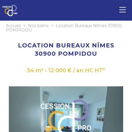
Accueil
>
Nos biens
>
Location Bureaux Nîmes 30900
POMPIDOU
LOCATION BUREAUX NÎMES
30900 POMPIDOU
54 m² - 12 000 € / an HC HT*