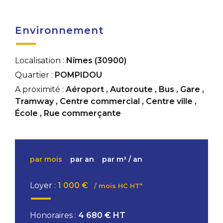
Environnement
Localisation :
Nîmes (30900)
Quartier :
POMPIDOU
A proximité :
Aéroport
,
Autoroute
,
Bus
,
Gare
,
Tramway
,
Centre commercial
,
Centre ville
,
École
,
Rue commerçante
par mois
par an
par m² / an
Loyer :
1 000 €
/ mois HC HT*
Honoraires :
4 680 € HT