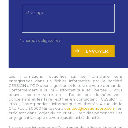
* champs obligatoires
ENVOYER
Les informations recueillies sur ce formulaire sont
enregistrées dans un fichier informatisé par la société
CESSION d PRO
pour la gestion et le suivi de votre demande.
Conformément à la loi « informatique et libertés », Vous
pouvez exercer votre droit d'accès aux données vous
concernant et les faire rectifier en contactant :
CESSION d
PRO
, Correspondant Informatique et libertés,
4 rue de la
Cité Foulc 30000 Nîmes
ou à
contact@cessiondpro.com
, en
précisant dans l’objet du courrier « Droit des personnes » et
en joignant la copie de votre justificatif d’identité.
¹ Nous vous informons de l’existence de la liste d’opposition