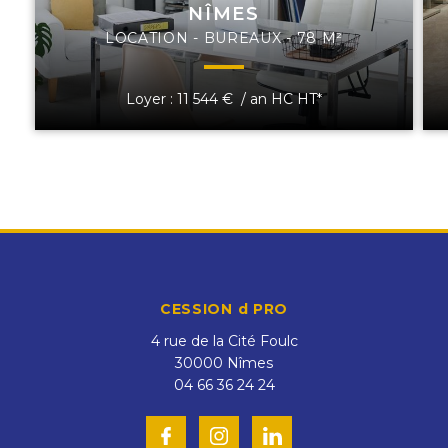
NÎMES
LOCATION - BUREAUX - 78 M²
Loyer : 11 544 € / an HC HT*
CESSION d PRO
4 rue de la Cité Foulc
30000
Nîmes
04 66 36 24 24