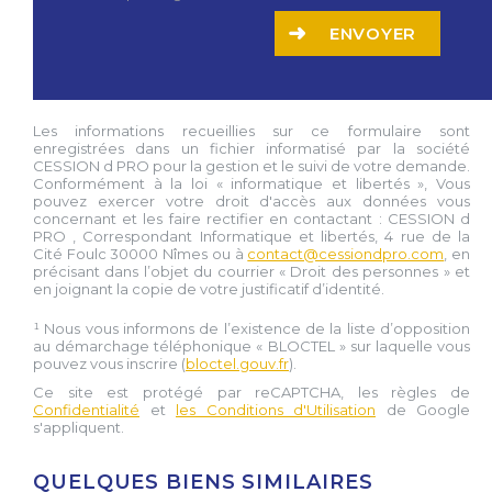
ENVOYER
Les informations recueillies sur ce formulaire sont
enregistrées dans un fichier informatisé par la société
CESSION d PRO
pour la gestion et le suivi de votre demande.
Conformément à la loi « informatique et libertés », Vous
pouvez exercer votre droit d'accès aux données vous
concernant et les faire rectifier en contactant :
CESSION d
PRO
, Correspondant Informatique et libertés,
4 rue de la
Cité Foulc 30000 Nîmes
ou à
contact@cessiondpro.com
, en
précisant dans l’objet du courrier « Droit des personnes » et
en joignant la copie de votre justificatif d’identité.
¹ Nous vous informons de l’existence de la liste d’opposition
au démarchage téléphonique « BLOCTEL » sur laquelle vous
pouvez vous inscrire (
bloctel.gouv.fr
).
Ce site est protégé par reCAPTCHA, les règles de
Confidentialité
et
les Conditions d'Utilisation
de Google
s'appliquent.
QUELQUES BIENS SIMILAIRES