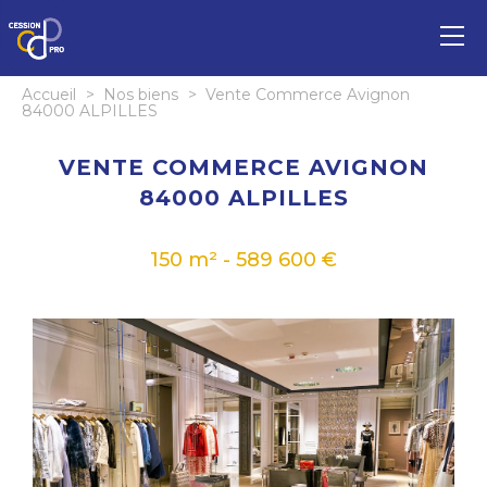
Accueil
>
Nos biens
>
Vente Commerce Avignon
84000 ALPILLES
VENTE COMMERCE AVIGNON
84000 ALPILLES
150 m² - 589 600 €