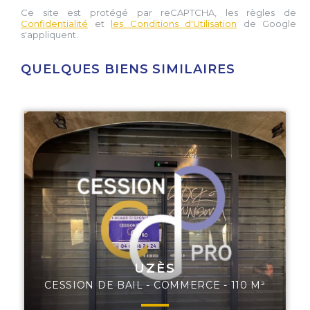
Ce site est protégé par reCAPTCHA, les règles de
Confidentialité
et
les Conditions d'Utilisation
de Google
s'appliquent.
QUELQUES BIENS SIMILAIRES
UZÈS
CESSION DE BAIL - COMMERCE - 110 M²