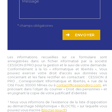
* champs obligatoires
ENVOYER
Les informations recueillies sur ce formulaire sont
enregistrées dans un fichier informatisé par la société
CESSION d PRO
pour la gestion et le suivi de votre demande.
Conformément à la loi « informatique et libertés », Vous
pouvez exercer votre droit d'accès aux données vous
concernant et les faire rectifier en contactant :
CESSION d
PRO
, Correspondant Informatique et libertés,
4 rue de la
Cité Foulc 30000 Nîmes
ou à
contact@cessiondpro.com
, en
précisant dans l’objet du courrier « Droit des personnes » et
en joignant la copie de votre justificatif d’identité.
¹ Nous vous informons de l’existence de la liste d’opposition
au démarchage téléphonique « BLOCTEL » sur laquelle vous
pouvez vous inscrire (
bloctel.gouv.fr
).