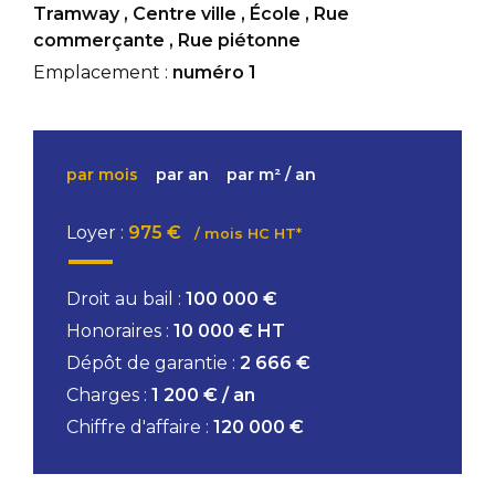
Tramway
,
Centre ville
,
École
,
Rue
commerçante
,
Rue piétonne
Emplacement :
numéro 1
par mois
par an
par m² / an
Loyer :
975 €
/ mois HC HT*
Droit au bail :
100 000 €
Honoraires :
10 000 € HT
Dépôt de garantie :
2 666 €
Charges :
1 200 € / an
Chiffre d'affaire :
120 000 €