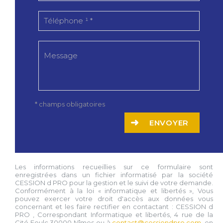
* champs obligatoires
ENVOYER
Les informations recueillies sur ce formulaire sont
enregistrées dans un fichier informatisé par la société
CESSION d PRO
pour la gestion et le suivi de votre demande.
Conformément à la loi « informatique et libertés », Vous
pouvez exercer votre droit d'accès aux données vous
concernant et les faire rectifier en contactant :
CESSION d
PRO
, Correspondant Informatique et libertés,
4 rue de la
Cité Foulc 30000 Nîmes
ou à
contact@cessiondpro.com
, en