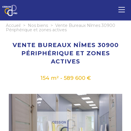
Accueil
>
Nos biens
>
Vente Bureaux Nîmes 30900
Périphérique et zones actives
VENTE BUREAUX NÎMES 30900
PÉRIPHÉRIQUE ET ZONES
ACTIVES
154 m² - 589 600 €