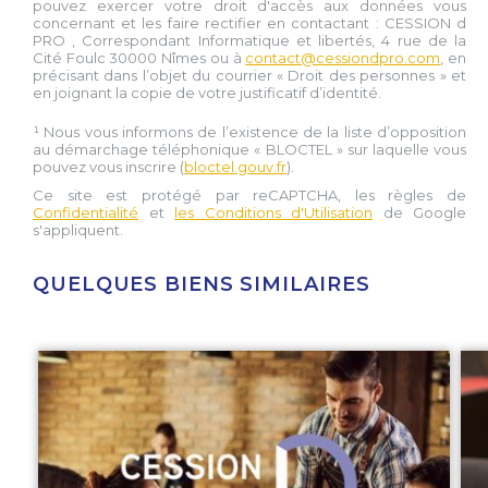
pouvez exercer votre droit d'accès aux données vous
concernant et les faire rectifier en contactant :
CESSION d
PRO
, Correspondant Informatique et libertés,
4 rue de la
Cité Foulc 30000 Nîmes
ou à
contact@cessiondpro.com
, en
précisant dans l’objet du courrier « Droit des personnes » et
en joignant la copie de votre justificatif d’identité.
¹ Nous vous informons de l’existence de la liste d’opposition
au démarchage téléphonique « BLOCTEL » sur laquelle vous
pouvez vous inscrire (
bloctel.gouv.fr
).
Ce site est protégé par reCAPTCHA, les règles de
Confidentialité
et
les Conditions d'Utilisation
de Google
s'appliquent.
QUELQUES BIENS SIMILAIRES