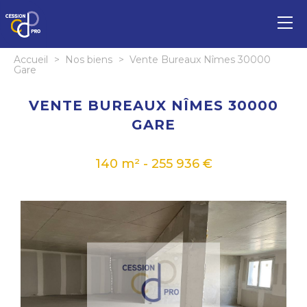
Accueil
>
Nos biens
>
Vente Bureaux Nîmes 30000
Gare
VENTE BUREAUX NÎMES 30000
GARE
140 m² - 255 936 €