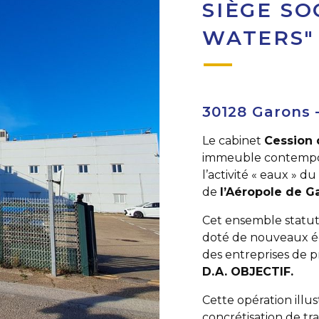
SIÈGE SO
WATERS"
30128 Garons 
Le cabinet
Cession 
immeuble contempora
l’activité « eaux » 
de
l’Aéropole de G
Cet ensemble statut
doté de nouveaux éq
des entreprises de p
D.A. OBJECTIF.
Cette opération illust
concrétisation de tra