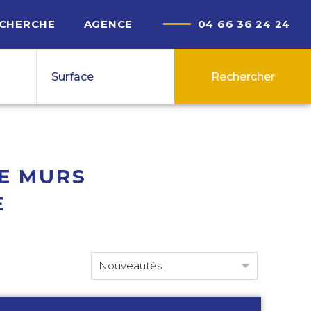
ECHERCHE
AGENCE
04 66 36 24 24
€ max.
m² max.
€ max.
Surface
Rechercher
E MURS
E