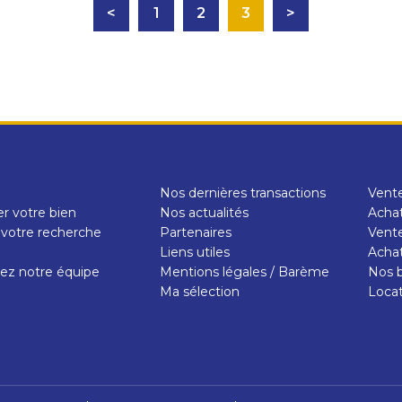
<
1
2
3
>
Nos dernières transactions
Vent
r votre bien
Nos actualités
Achat
 votre recherche
Partenaires
Vente
e
Liens utiles
Achat
ez notre équipe
Mentions légales / Barème
Nos b
Ma sélection
Loca