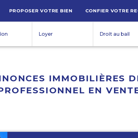
PROPOSER VOTRE BIEN
CONFIER VOTRE R
 pure
Localisation
m² min.
€ min.
€ min.
tion
Loyer
Droit au bail
NNONCES IMMOBILIÈRES D
PROFESSIONNEL EN VENT