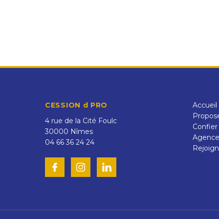
CESSION d PRO
Accueil
Propose
4 rue de la Cité Foulc
Confier
30000
Nîmes
Agenc
04 66 36 24 24
Rejoign